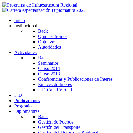
Inicio
Institucional
Back
Quienes Somos
Objetivos
Autoridades
Actividades
Back
Seminarios
Curso 2014
Curso 2013
Conferencias y Publicaciones de Interés
Enlaces de Interés
I+D Canal Virtual
I+D
Publicaciones
Posgrado
Diplomaturas
Back
Gestión de Puertos
Gestión del Transporte
Gestión del Desarrollo Regional